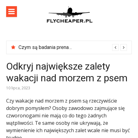
Skip
to
content
flycheaper
Zadbaj o swoje podróże!
Czym są badania prenatalne?
Odkryj największe zalety
wakacji nad morzem z psem
10 lipca, 2023
Czy wakacje nad morzem z psem są rzeczywiście
dobrym pomysłem? Osoby zawodowo zajmujące się
czworonogami nie mają co do tego żadnych
wątpliwości. Te same osoby nie ukrywają, że
wymienienie ich największych zalet wcale nie musi być
trudne.