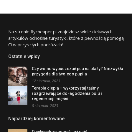
Na stronie flycheaper.pl znajdziesz wiele ciekawych
artykułów odnośnie turystyki, które z pewnością pomogą
Ci w przyszłych podróżach!
Ostatnie wpisy
Czy wolno wypuszczać psa na plaży? Niezwykła
przygoda dla twojego pupila
12 sierpnia, 2023
Terapia ciepła – wykorzystaj taśmy
rozgrzewające do łagodzenia bólu i
regeneracji mięśni
8 sierpnia, 2023
Najbardziej komentowane
O sylwestrze pomyśl już dziś