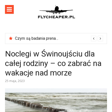
Skip
to
content
flycheaper
Zadbaj o swoje podróże!
Czym są badania prenatalne?
Noclegi w Świnoujściu dla
całej rodziny – co zabrać na
wakacje nad morze
25 maja, 2023