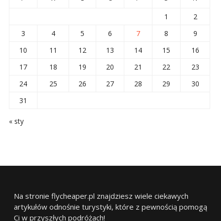
1
2
3
4
5
6
7
8
9
10
11
12
13
14
15
16
17
18
19
20
21
22
23
24
25
26
27
28
29
30
31
« sty
Na stronie flycheaper.pl znajdziesz wiele ciekawych
artykułów odnośnie turystyki, które z pewnością pomogą
Ci w przyszłych podróżach!