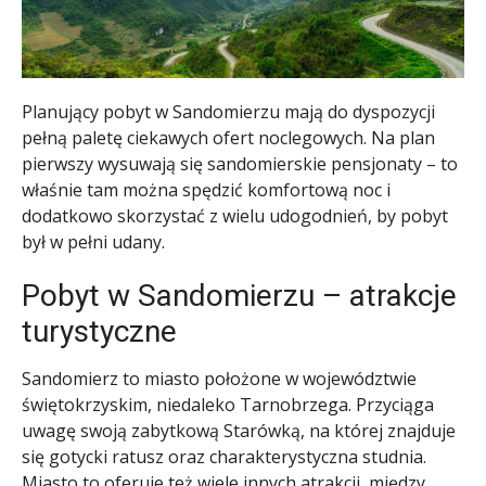
Planujący pobyt w Sandomierzu mają do dyspozycji
pełną paletę ciekawych ofert noclegowych. Na plan
pierwszy wysuwają się sandomierskie pensjonaty – to
właśnie tam można spędzić komfortową noc i
dodatkowo skorzystać z wielu udogodnień, by pobyt
był w pełni udany.
Pobyt w Sandomierzu – atrakcje
turystyczne
Sandomierz to miasto położone w województwie
świętokrzyskim, niedaleko Tarnobrzega. Przyciąga
uwagę swoją zabytkową Starówką, na której znajduje
się gotycki ratusz oraz charakterystyczna studnia.
Miasto to oferuje też wiele innych atrakcji, między