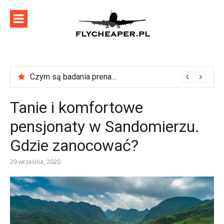
Skip
to
content
flycheaper
Zadbaj o swoje podróże!
Czym są badania prenatalne?
Tanie i komfortowe
pensjonaty w Sandomierzu.
Gdzie zanocować?
29 września, 2020