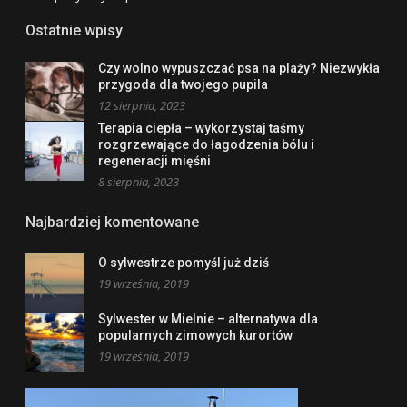
Ostatnie wpisy
Czy wolno wypuszczać psa na plaży? Niezwykła
przygoda dla twojego pupila
12 sierpnia, 2023
Terapia ciepła – wykorzystaj taśmy
rozgrzewające do łagodzenia bólu i
regeneracji mięśni
8 sierpnia, 2023
Najbardziej komentowane
O sylwestrze pomyśl już dziś
19 września, 2019
Sylwester w Mielnie – alternatywa dla
popularnych zimowych kurortów
19 września, 2019