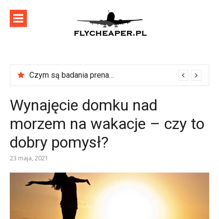
Skip
to
content
flycheaper
Zadbaj o swoje podróże!
Czym są badania prenatalne?
Wynajęcie domku nad
morzem na wakacje – czy to
dobry pomysł?
23 maja, 2021