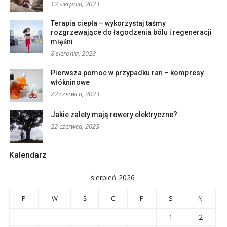
12 sierpnia, 2023
Terapia ciepła – wykorzystaj taśmy
rozgrzewające do łagodzenia bólu i regeneracji
mięśni
8 sierpnia, 2023
Pierwsza pomoc w przypadku ran – kompresy
włókninowe
22 czerwca, 2023
Jakie zalety mają rowery elektryczne?
22 czerwca, 2023
Kalendarz
sierpień 2026
P
W
Ś
C
P
S
N
1
2