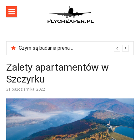
Skip
to
content
flycheaper
Zadbaj o swoje podróże!
Czym są badania prenatalne?
Zalety apartamentów w
Szczyrku
31 października, 2022