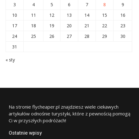
3
4
5
6
7
8
9
10
11
12
13
14
15
16
17
18
19
20
21
22
23
24
25
26
27
28
29
30
31
« sty
Na stronie flycheaper.pl znajdziesz wiele ciekawych
artykułów odnośnie turystyki, które z pewnością pomogą
Ci w przyszłych podróżach!
Ostatnie wpisy