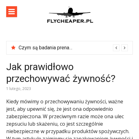
Skip
to
content
flycheaper
Zadbaj o swoje podróże!
Czym są badania prenatalne?
Jak prawidłowo
przechowywać żywność?
1 lutego, 2023
Kiedy mówimy o przechowywaniu żywności, ważne
jest, aby upewnić się, że jest ona odpowiednio
zabezpieczona. W przeciwnym razie może ona ulec
zepsuciu lub skażeniu, co jest szczególnie
niebezpieczne w przypadku produktów spożywczych.
W tym artykule zajmiemy się zapakowaniem żywności i