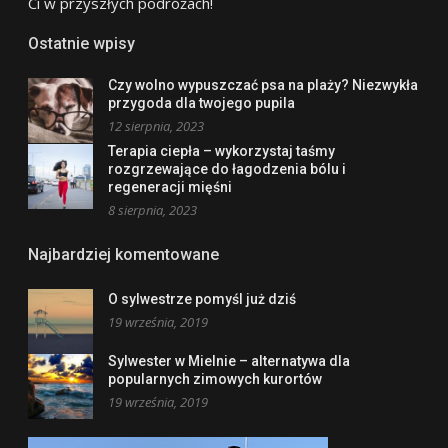
Ci w przyszłych podróżach!
Ostatnie wpisy
Czy wolno wypuszczać psa na plaży? Niezwykła
przygoda dla twojego pupila
12 sierpnia, 2023
Terapia ciepła – wykorzystaj taśmy
rozgrzewające do łagodzenia bólu i
regeneracji mięśni
8 sierpnia, 2023
Najbardziej komentowane
O sylwestrze pomyśl już dziś
19 września, 2019
Sylwester w Mielnie – alternatywa dla
popularnych zimowych kurortów
19 września, 2019