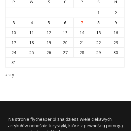
P
W
Ś
C
P
S
N
1
2
3
4
5
6
7
8
9
10
11
12
13
14
15
16
17
18
19
20
21
22
23
24
25
26
27
28
29
30
31
« sty
Na stronie flycheaper.pl znajdziesz wiele ciekawych
artykułów odnośnie turystyki, które z pewnością pomogą