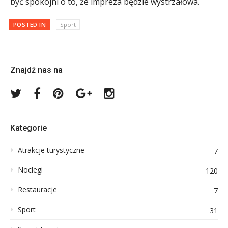
być spokojni o to, że impreza będzie wystrzałowa.
POSTED IN
Sport
Znajdź nas na
Twitter
Facebook
Pinterest
Google
Instagram
Plus
Kategorie
Atrakcje turystyczne
7
Noclegi
120
Restauracje
7
Sport
31