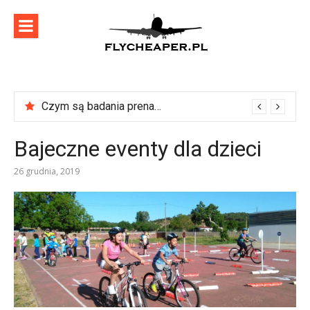
Skip
to
content
flycheaper
Zadbaj o swoje podróże!
Czym są badania prenatalne?
Bajeczne eventy dla dzieci
26 grudnia, 2019