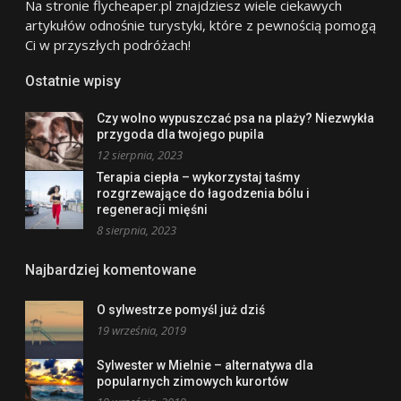
Na stronie flycheaper.pl znajdziesz wiele ciekawych
artykułów odnośnie turystyki, które z pewnością pomogą
Ci w przyszłych podróżach!
Ostatnie wpisy
Czy wolno wypuszczać psa na plaży? Niezwykła
przygoda dla twojego pupila
12 sierpnia, 2023
Terapia ciepła – wykorzystaj taśmy
rozgrzewające do łagodzenia bólu i
regeneracji mięśni
8 sierpnia, 2023
Najbardziej komentowane
O sylwestrze pomyśl już dziś
19 września, 2019
Sylwester w Mielnie – alternatywa dla
popularnych zimowych kurortów