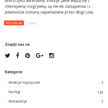
dreszczyku adrenaliny. Emocje, jakie wiążą się z
intensywną rozgrywką, są nie do zastąpienia i z
pewnościà zostaną zapamiętane przez długi czas.
POSTED IN
Sport
Znajdź nas na
Twitter
Facebook
Pinterest
Google
Instagram
Plus
Kategorie
Atrakcje turystyczne
7
Noclegi
120
Restauracje
7