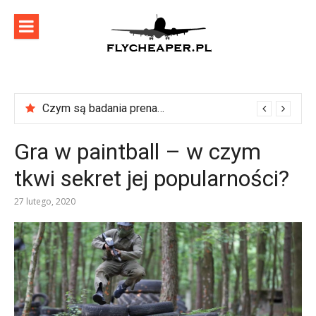
Skip
to
content
flycheaper
Zadbaj o swoje podróże!
Czym są badania prenatalne?
Gra w paintball – w czym
tkwi sekret jej popularności?
27 lutego, 2020