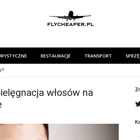
flycheaper
URYSTYCZNE
RESTAURACJE
TRANSPORT
SPRZĘ
e?
pielęgnacja włosów na
Zn
e
Ka