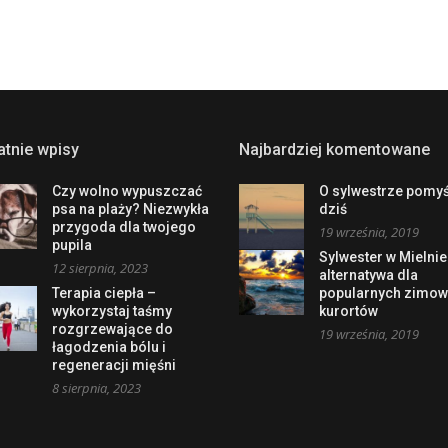
atnie wpisy
Najbardziej komentowane
Czy wolno wypuszczać
O sylwestrze pomyś
psa na plaży? Niezwykła
dziś
przygoda dla twojego
19 września, 2019
pupila
Sylwester w Mielnie
12 sierpnia, 2023
alternatywa dla
Terapia ciepła –
popularnych zimo
wykorzystaj taśmy
kurortów
rozgrzewające do
19 września, 2019
łagodzenia bólu i
regeneracji mięśni
8 sierpnia, 2023