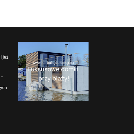
l już
 –
wych