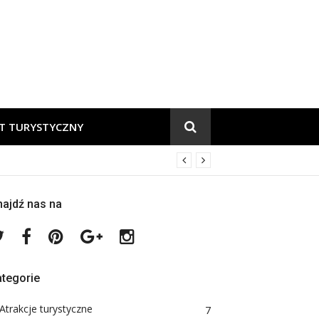
.pl
T TURYSTYCZNY
ajdź nas na
Twitter
Facebook
Pinterest
Google
Instagram
Plus
tegorie
Atrakcje turystyczne
7