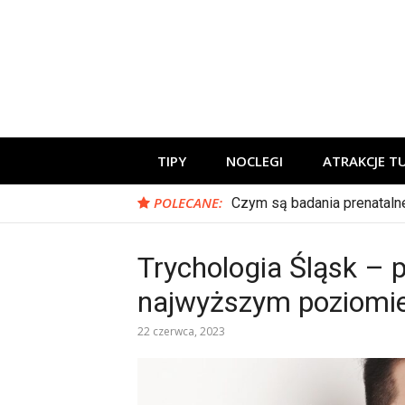
Skip
to
content
Zadbaj o swoje podróże!
TIPY
NOCLEGI
ATRAKCJE T
POLECANE:
Czym są badania prenataln
Trychologia Śląsk – 
najwyższym poziomi
22 czerwca, 2023