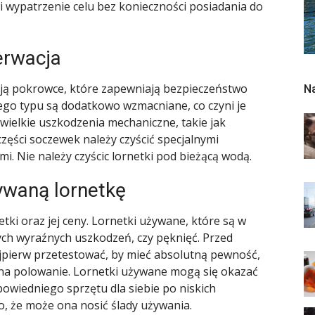
i wypatrzenie celu bez konieczności posiadania do
erwacja
ają pokrowce, które zapewniają bezpieczeństwo
N
ego typu są dodatkowo wzmacniane, co czyni je
wielkie uszkodzenia mechaniczne, takie jak
zęści soczewek należy czyścić specjalnymi
i. Nie należy czyścic lornetki pod bieżącą wodą.
ywaną lornetkę
tki oraz jej ceny. Lornetki używane, które są w
nych wyraźnych uszkodzeń, czy pęknięć. Przed
jpierw przetestować, by mieć absolutną pewność,
na polowanie. Lornetki używane mogą się okazać
powiedniego sprzętu dla siebie po niskich
to, że może ona nosić ślady używania.