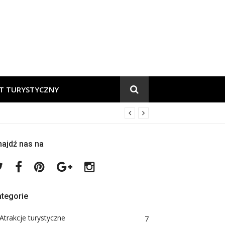
.pl
T TURYSTYCZNY
ajdź nas na
Twitter
Facebook
Pinterest
Google
Instagram
Plus
tegorie
Atrakcje turystyczne
7