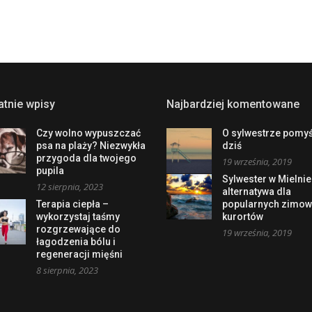
atnie wpisy
Najbardziej komentowane
Czy wolno wypuszczać
O sylwestrze pomyś
psa na plaży? Niezwykła
dziś
przygoda dla twojego
19 września, 2019
pupila
Sylwester w Mielnie
12 sierpnia, 2023
alternatywa dla
Terapia ciepła –
popularnych zimo
wykorzystaj taśmy
kurortów
rozgrzewające do
19 września, 2019
łagodzenia bólu i
regeneracji mięśni
8 sierpnia, 2023