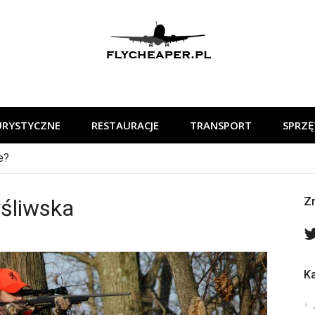
flycheaper
URYSTYCZNE
RESTAURACJE
TRANSPORT
SPRZĘ
e?
yśliwska
Zn
Ka