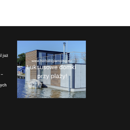
l już
 –
wych