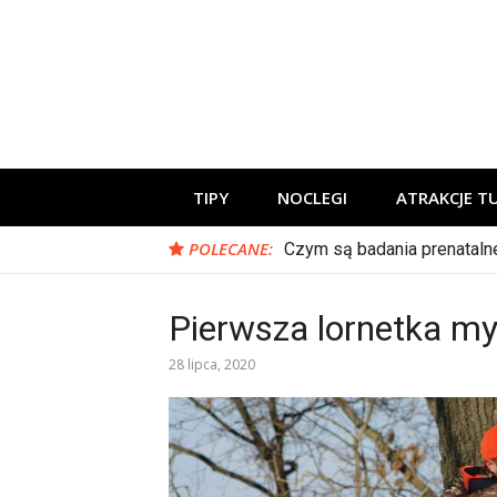
Skip
to
content
Zadbaj o swoje podróże!
TIPY
NOCLEGI
ATRAKCJE T
POLECANE:
Czym są badania prenataln
Pierwsza lornetka m
28 lipca, 2020