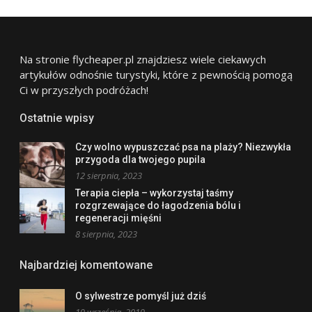
Na stronie flycheaper.pl znajdziesz wiele ciekawych
artykułów odnośnie turystyki, które z pewnością pomogą
Ci w przyszłych podróżach!
Ostatnie wpisy
Czy wolno wypuszczać psa na plaży? Niezwykła
przygoda dla twojego pupila
12 sierpnia, 2023
Terapia ciepła – wykorzystaj taśmy
rozgrzewające do łagodzenia bólu i
regeneracji mięśni
8 sierpnia, 2023
Najbardziej komentowane
O sylwestrze pomyśl już dziś
19 września, 2019