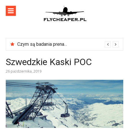
Skip
to
content
flycheaper
Zadbaj o swoje podróże!
Czym są badania prenatalne?
Szwedzkie Kaski POC
26 października, 2019