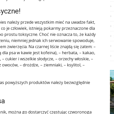
syczne!
 pies należy przede wszystkim mieć na uwadze fakt,
 co je człowiek, istnieją pokarmy przeznaczone dla
o prostu toksyczne. Choć nie oznacza to, że każdy
dzeniu, niemniej jednak ich serwowanie spowoduje,
m zwierzęcia. Na czarnej liście znajdą się zatem: –
 dla psa w kawie jest kofeina), – herbata, – kakao,
 – cukier i wszelkie słodycze, – orzechy włoskie, –
owoców, – drożdże, – ziemniaki, – ksylitol, –
czas powyższych produktów należy bezwzględnie
sa
nnik, można go dostarczyć częstując czworonoga