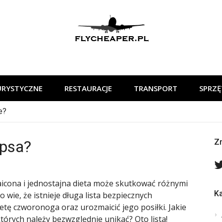
flycheaper
URYSTYCZNE
RESTAURACJE
TRANSPORT
SPRZĘ
e?
 psa?
Zn
aicona i jednostajna dieta może skutkować różnymi
Ka
wie, że istnieje długa lista bezpiecznych
tę czworonoga oraz urozmaicić jego posiłki. Jakie
rych należy bezwzględnie unikać? Oto lista!