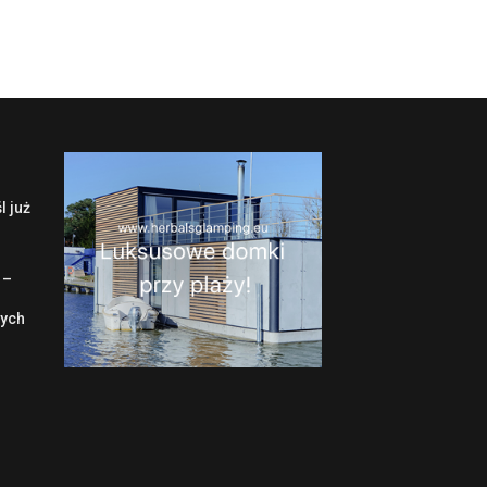
l już
 –
wych