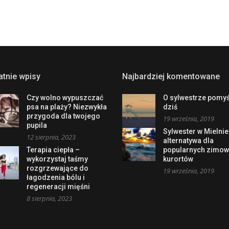
atnie wpisy
Najbardziej komentowane
Czy wolno wypuszczać
O sylwestrze pomyś
psa na plaży? Niezwykła
dziś
przygoda dla twojego
19 września, 2019
pupila
Sylwester w Mielnie
12 sierpnia, 2023
alternatywa dla
Terapia ciepła –
popularnych zimo
wykorzystaj taśmy
kurortów
rozgrzewające do
19 września, 2019
łagodzenia bólu i
regeneracji mięśni
8 sierpnia, 2023