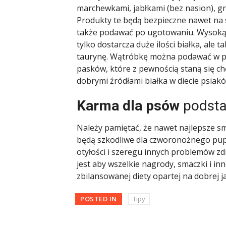
marchewkami, jabłkami (bez nasion), gr
Produkty te będą bezpieczne nawet n
także podawać po ugotowaniu. Wysoką 
tylko dostarcza duże ilości białka, ale 
taurynę. Wątróbkę można podawać w po
pasków, które z pewnością staną się c
dobrymi źródłami białka w diecie psiak
Karma dla psów
podsta
Należy pamiętać, że nawet najlepsze s
będą szkodliwe dla czworonożnego pupila
otyłości i szeregu innych problemów z
jest aby wszelkie nagrody, smaczki i in
zbilansowanej diety opartej na dobrej j
POSTED IN
Tipy