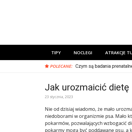
Skip
to
content
Zadbaj o swoje podróże!
TIPY
NOCLEGI
ATRAKCJE T
POLECANE:
Czym są badania prenataln
Jak urozmaicić dietę
23 stycznia, 2023
Nie od dzisiaj wiadomo, że mało urozm
niedoborami w organizmie psa. Mało kto 
pokarmów, pozwalających wzbogacić die
pokarmy mogą być poddawane psu, a któ