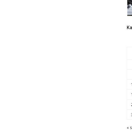
Ka
« s