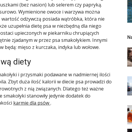
uszkami (bez nasion) lub selerem czy papryką.
a surowo. Wymienione owoce i warzywa można
wartość odżywczą posiada wątróbka, która nie
także uzupełnia dietę psa w niezbędną dla niego
staci upieczonych w piekarniku chrupiących
N
hętnie zjadanym w przez psa smakołykiem. Innymi
ów będą: mięso z kurczaka, indyka lub wołowe.
wą diety
makołyki i przysmaki podawane w nadmiernej ilości
. Zbyt duża ilość kalorii w diecie psa prowadzi do
drowotnych z nią związanych. Dlatego też ważne
ne smakołyki stanowiły jedynie dodatek do
akości
karmie dla psów
.