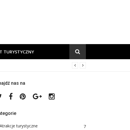
.pl
T TURYSTYCZNY
ajdź nas na
Twitter
Facebook
Pinterest
Google
Instagram
Plus
tegorie
Atrakcje turystyczne
7