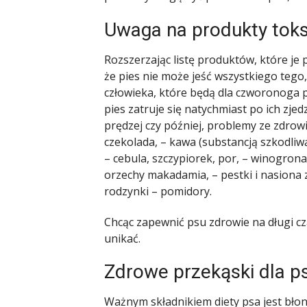
Uwaga na produkty tok
Rozszerzając listę produktów, które je
że pies nie może jeść wszystkiego tego,
człowieka, które będą dla czworonoga p
pies zatruje się natychmiast po ich zje
prędzej czy później, problemy ze zdrowie
czekolada, – kawa (substancją szkodliwą
– cebula, szczypiorek, por, – winogrona,
orzechy makadamia, – pestki i nasiona z 
rodzynki – pomidory.
Chcąc zapewnić psu zdrowie na długi 
unikać.
Zdrowe przekąski dla p
Ważnym składnikiem diety psa jest bło