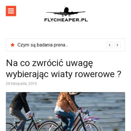
Skip
to
content
flycheaper
Zadbaj o swoje podróże!
Czym są badania prenatalne?
Na co zwrócić uwagę
wybierając wiaty rowerowe ?
26 listopada, 2019